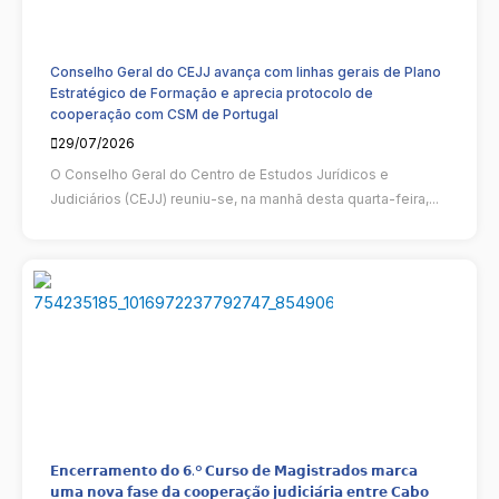
Conselho Geral do CEJJ avança com linhas gerais de Plano
Estratégico de Formação e aprecia protocolo de
cooperação com CSM de Portugal
29/07/2026
O Conselho Geral do Centro de Estudos Jurídicos e
Judiciários (CEJJ) reuniu-se, na manhã desta quarta-feira,...
𝗘𝗻𝗰𝗲𝗿𝗿𝗮𝗺𝗲𝗻𝘁𝗼 𝗱𝗼 𝟲.º 𝗖𝘂𝗿𝘀𝗼 𝗱𝗲 𝗠𝗮𝗴𝗶𝘀𝘁𝗿𝗮𝗱𝗼𝘀 𝗺𝗮𝗿𝗰𝗮
𝘂𝗺𝗮 𝗻𝗼𝘃𝗮 𝗳𝗮𝘀𝗲 𝗱𝗮 𝗰𝗼𝗼𝗽𝗲𝗿𝗮𝗰̧𝗮̃𝗼 𝗷𝘂𝗱𝗶𝗰𝗶𝗮́𝗿𝗶𝗮 𝗲𝗻𝘁𝗿𝗲 𝗖𝗮𝗯𝗼