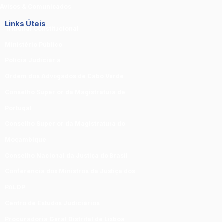
Avisos & Comunicados
Links Úteis
Tribunal Constitucional
Ministério Público
Polícia Judiciária
Ordem dos Advogados de Cabo Verde
Conselho Superior da Magistratura de
Portugal
Conselho Superior da Magistratura do
Moçambique
Conselho Nacional da Justiça do Brasil
Conferencia dos Ministros da Justiça dos
PALOP
Centro de Estudos Judiciários
Procuradoria Geral Distrital de Lisboa