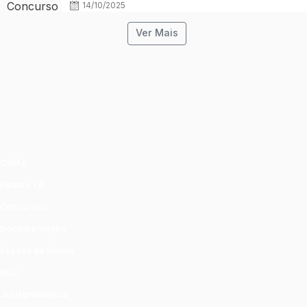
14/10/2025
Ver Mais
CSMJ
Pautas TR
Concursos
Documentação
Espaço do Utente
DUC
Jurisprudência