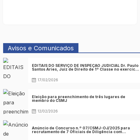
Avisos e Comunicados
Posted
EDITAIS DO SERVIÇO DE INSPEÇÃO JUDICIAL Dr. Paulo
on
Santos Aries, Juiz de Direito de 1º Classe no exercício
de função no 4º juízo Cível do Tribunal da Comarca de
Acesso Final da Praia
17/02/2026
Posted
Eleição para preenchimento de três lugares de
on
membro do CSMJ
12/02/2026
Posted
Anúncio de Concurso n.º 07/CSMJ-OJ/2025 para
on
recrutamento de 7 Oficiais de Diligência com
formação