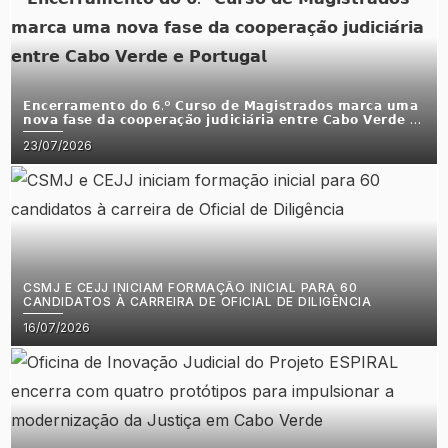
𝗘𝗻𝗰𝗲𝗿𝗿𝗮𝗺𝗲𝗻𝘁𝗼 𝗱𝗼 𝟲.º 𝗖𝘂𝗿𝘀𝗼 𝗱𝗲 𝗠𝗮𝗴𝗶𝘀𝘁𝗿𝗮𝗱𝗼𝘀 𝗺𝗮𝗿𝗰𝗮 𝘂𝗺𝗮
𝗻𝗼𝘃𝗮 𝗳𝗮𝘀𝗲 𝗱𝗮 𝗰𝗼𝗼𝗽𝗲𝗿𝗮𝗰̧𝗮̃𝗼 𝗷𝘂𝗱𝗶𝗰𝗶𝗮́𝗿𝗶𝗮 𝗲𝗻𝘁𝗿𝗲 𝗖𝗮𝗯𝗼 𝗩𝗲𝗿𝗱𝗲 𝗲
𝗣𝗼𝗿𝘁𝘂𝗴𝗮𝗹
Posted
23/07/2026
on
CSMJ E CEJJ INICIAM FORMAÇÃO INICIAL PARA 60
CANDIDATOS À CARREIRA DE OFICIAL DE DILIGÊNCIA
Posted
16/07/2026
on