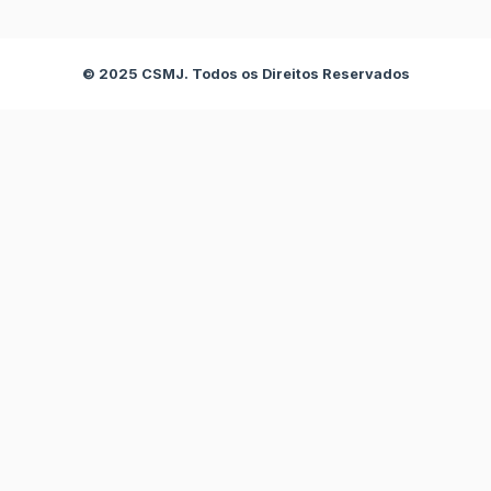
c
s
e
t
b
a
o
g
© 2025 CSMJ. Todos os Direitos Reservados
o
r
k
a
m