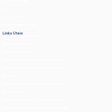
Espaço do Utente
DUC
Jurisprudência
Avisos & Comunicados
Links Úteis
Tribunal Constitucional
Ministério Público
Polícia Judiciária
Ordem dos Advogados de Cabo Verde
Conselho Superior da Magistratura de
Portugal
Conselho Superior da Magistratura do
Moçambique
Conselho Nacional da Justiça do Brasil
Conferencia dos Ministros da Justiça dos