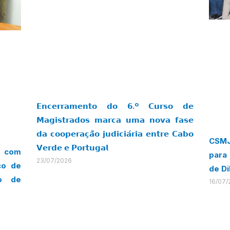
𝗘𝗻𝗰𝗲𝗿𝗿𝗮𝗺𝗲𝗻𝘁𝗼 𝗱𝗼 𝟲.º 𝗖𝘂𝗿𝘀𝗼 𝗱𝗲
𝗠𝗮𝗴𝗶𝘀𝘁𝗿𝗮𝗱𝗼𝘀 𝗺𝗮𝗿𝗰𝗮 𝘂𝗺𝗮 𝗻𝗼𝘃𝗮 𝗳𝗮𝘀𝗲
𝗱𝗮 𝗰𝗼𝗼𝗽𝗲𝗿𝗮𝗰̧𝗮̃𝗼 𝗷𝘂𝗱𝗶𝗰𝗶𝗮́𝗿𝗶𝗮 𝗲𝗻𝘁𝗿𝗲 𝗖𝗮𝗯𝗼
CSMJ
𝗩𝗲𝗿𝗱𝗲 𝗲 𝗣𝗼𝗿𝘁𝘂𝗴𝗮𝗹
a com
para 
23/07/2026
co de
de Di
lo de
16/07/