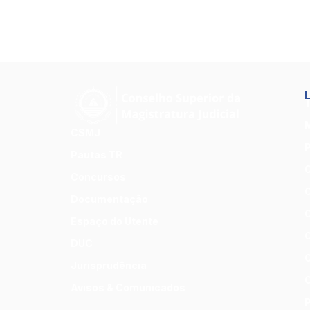
L
T
M
CSMJ
P
Pautas TR
O
Concursos
C
Documentação
C
Espaço do Utente
C
DUC
C
Jurisprudência
C
Avisos & Comunicados
P