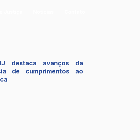
de Justiça
Notícias
Contato
MJ destaca avanços da
cia de cumprimentos ao
ica