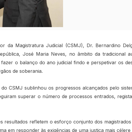
or da Magistratura Judicial
(CSMJ), Dr. Bernardino Delg
 República, José Maria Neves, no âmbito da tradicional
azer o balanço do ano judicial findo e perspetivar os de
órgãos de soberania.
 do CSMJ sublinhou os progressos alcançados pelo sistem
eguiram superar o número de processos entrados, regist
 resultados refletem o esforço conjunto dos magistrados e
ma em responder às exigências de uma justiça mais célere 