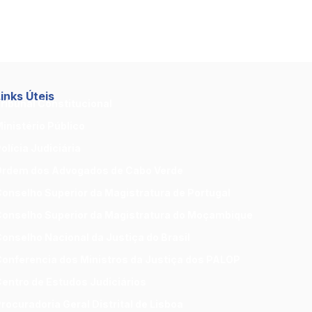
inks Úteis
ribunal Constitucional
inistério Público
olícia Judiciária
rdem dos Advogados de Cabo Verde
onselho Superior da Magistratura de Portugal
onselho Superior da Magistratura do Moçambique
onselho Nacional da Justiça do Brasil
onferencia dos Ministros da Justiça dos PALOP
entro de Estudos Judiciários
rocuradoria Geral Distrital de Lisboa