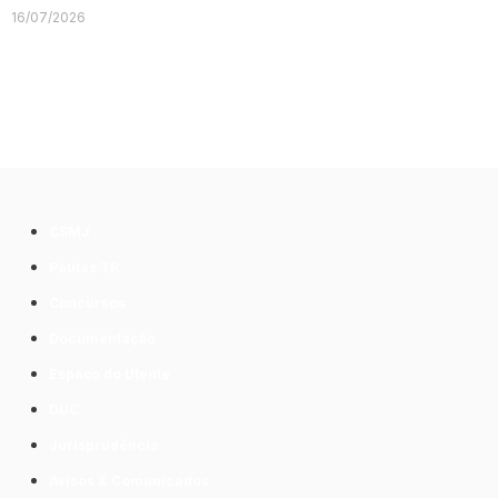
16/07/2026
CSMJ
Pautas TR
Concursos
Documentação
Espaço do Utente
DUC
Jurisprudência
Avisos & Comunicados