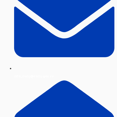
info_csmj@csmj.gov.cv