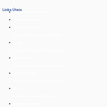
Links Úteis
Tribunal Constitucional
Ministério Público
Polícia Judiciária
Ordem dos Advogados de Cabo
Verde
Conselho Superior da Magistratura
de Portugal
Conselho Superior da Magistratura
do Moçambique
Conselho Nacional da Justiça do
Brasil
Conferencia dos Ministros da
Justiça dos PALOP