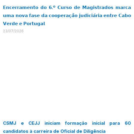
𝗘𝗻𝗰𝗲𝗿𝗿𝗮𝗺𝗲𝗻𝘁𝗼 𝗱𝗼 𝟲.º 𝗖𝘂𝗿𝘀𝗼 𝗱𝗲 𝗠𝗮𝗴𝗶𝘀𝘁𝗿𝗮𝗱𝗼𝘀 𝗺𝗮𝗿𝗰𝗮
𝘂𝗺𝗮 𝗻𝗼𝘃𝗮 𝗳𝗮𝘀𝗲 𝗱𝗮 𝗰𝗼𝗼𝗽𝗲𝗿𝗮𝗰̧𝗮̃𝗼 𝗷𝘂𝗱𝗶𝗰𝗶𝗮́𝗿𝗶𝗮 𝗲𝗻𝘁𝗿𝗲 𝗖𝗮𝗯𝗼
𝗩𝗲𝗿𝗱𝗲 𝗲 𝗣𝗼𝗿𝘁𝘂𝗴𝗮𝗹
23/07/2026
CSMJ e CEJJ iniciam formação inicial para 60
candidatos à carreira de Oficial de Diligência