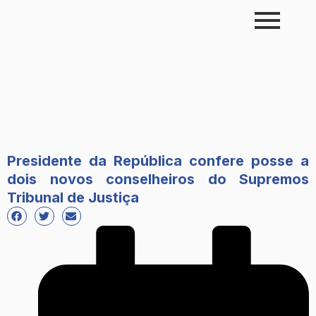
Skip
to
content
Presidente da República confere posse a
dois novos conselheiros do Supremos
Tribunal de Justiça