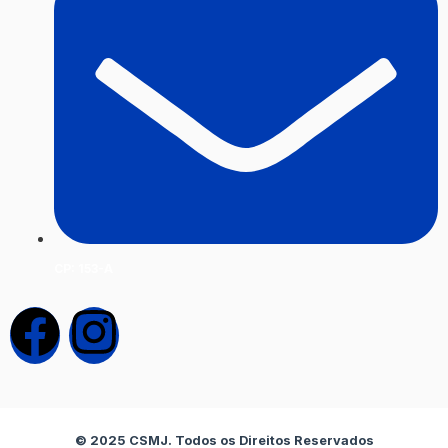
CP: 153-A
F
I
a
n
c
s
© 2025 CSMJ. Todos os Direitos Reservados