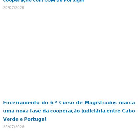
29/07/2026
𝗘𝗻𝗰𝗲𝗿𝗿𝗮𝗺𝗲𝗻𝘁𝗼 𝗱𝗼 𝟲.º 𝗖𝘂𝗿𝘀𝗼 𝗱𝗲 𝗠𝗮𝗴𝗶𝘀𝘁𝗿𝗮𝗱𝗼𝘀 𝗺𝗮𝗿𝗰𝗮
𝘂𝗺𝗮 𝗻𝗼𝘃𝗮 𝗳𝗮𝘀𝗲 𝗱𝗮 𝗰𝗼𝗼𝗽𝗲𝗿𝗮𝗰̧𝗮̃𝗼 𝗷𝘂𝗱𝗶𝗰𝗶𝗮́𝗿𝗶𝗮 𝗲𝗻𝘁𝗿𝗲 𝗖𝗮𝗯𝗼
𝗩𝗲𝗿𝗱𝗲 𝗲 𝗣𝗼𝗿𝘁𝘂𝗴𝗮𝗹
23/07/2026