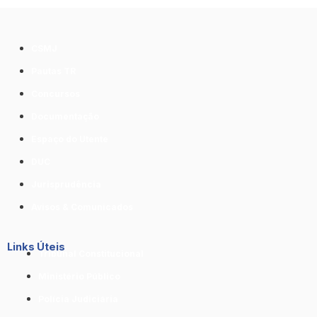
CSMJ
Pautas TR
Concursos
Documentação
Espaço do Utente
DUC
Jurisprudência
Avisos & Comunicados
Links Úteis
Tribunal Constitucional
Ministério Público
Polícia Judiciária