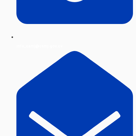
info_csmj@csmj.gov.cv