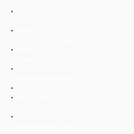
Ordem dos Advogados de Cabo
Verde
Conselho Superior da Magistratura
de Portugal
Conselho Superior da Magistratura
do Moçambique
Conselho Nacional da Justiça do
Brasil
Conferencia dos Ministros da
Justiça dos PALOP
Centro de Estudos Judiciários
Procuradoria Geral Distrital de
Lisboa
Boletins e Revistas on-line com