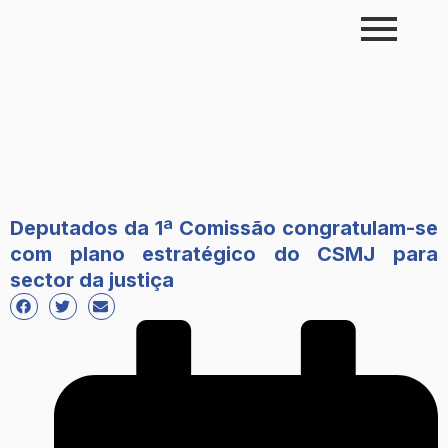
Skip
to
content
Deputados da 1ª Comissão congratulam-se
com plano estratégico do CSMJ para
sector da justiça