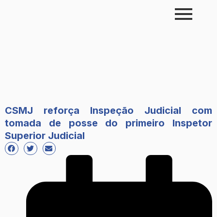
Skip
to
content
CSMJ reforça Inspeção Judicial com
tomada de posse do primeiro Inspetor
Superior Judicial