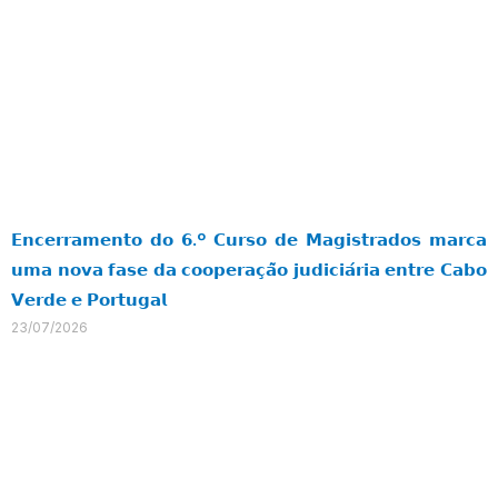
𝗘𝗻𝗰𝗲𝗿𝗿𝗮𝗺𝗲𝗻𝘁𝗼 𝗱𝗼 𝟲.º 𝗖𝘂𝗿𝘀𝗼 𝗱𝗲 𝗠𝗮𝗴𝗶𝘀𝘁𝗿𝗮𝗱𝗼𝘀 𝗺𝗮𝗿𝗰𝗮
𝘂𝗺𝗮 𝗻𝗼𝘃𝗮 𝗳𝗮𝘀𝗲 𝗱𝗮 𝗰𝗼𝗼𝗽𝗲𝗿𝗮𝗰̧𝗮̃𝗼 𝗷𝘂𝗱𝗶𝗰𝗶𝗮́𝗿𝗶𝗮 𝗲𝗻𝘁𝗿𝗲 𝗖𝗮𝗯𝗼
𝗩𝗲𝗿𝗱𝗲 𝗲 𝗣𝗼𝗿𝘁𝘂𝗴𝗮𝗹
23/07/2026