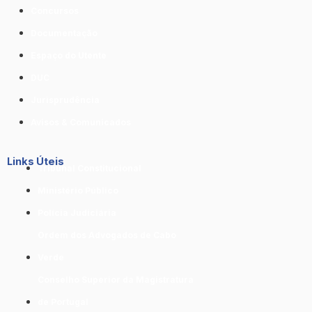
Concursos
Documentação
Espaço do Utente
DUC
Jurisprudência
Avisos & Comunicados
Links Úteis
Tribunal Constitucional
Ministério Público
Polícia Judiciária
Ordem dos Advogados de Cabo
Verde
Conselho Superior da Magistratura
de Portugal