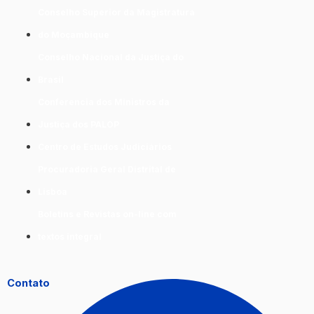
Conselho Superior da Magistratura
do Moçambique
Conselho Nacional da Justiça do
Brasil
Conferencia dos Ministros da
Justiça dos PALOP
Centro de Estudos Judiciários
Procuradoria Geral Distrital de
Lisboa
Boletins e Revistas on-line com
textos integral
Contato