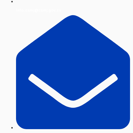
info_csmj@csmj.gov.cv