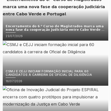
𝗘𝗻𝗰𝗲𝗿𝗿𝗮𝗺𝗲𝗻𝘁𝗼 𝗱𝗼 𝟲.º 𝗖𝘂𝗿𝘀𝗼 𝗱𝗲 𝗠𝗮𝗴𝗶𝘀𝘁𝗿𝗮𝗱𝗼𝘀 𝗺𝗮𝗿𝗰𝗮 𝘂𝗺𝗮
𝗻𝗼𝘃𝗮 𝗳𝗮𝘀𝗲 𝗱𝗮 𝗰𝗼𝗼𝗽𝗲𝗿𝗮𝗰̧𝗮̃𝗼 𝗷𝘂𝗱𝗶𝗰𝗶𝗮́𝗿𝗶𝗮 𝗲𝗻𝘁𝗿𝗲 𝗖𝗮𝗯𝗼 𝗩𝗲𝗿𝗱𝗲 𝗲
𝗣𝗼𝗿𝘁𝘂𝗴𝗮𝗹
Posted
23/07/2026
on
CSMJ E CEJJ INICIAM FORMAÇÃO INICIAL PARA 60
CANDIDATOS À CARREIRA DE OFICIAL DE DILIGÊNCIA
Posted
16/07/2026
on