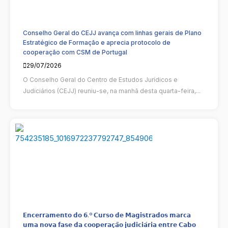
Conselho Geral do CEJJ avança com linhas gerais de Plano
Estratégico de Formação e aprecia protocolo de
cooperação com CSM de Portugal
29/07/2026
O Conselho Geral do Centro de Estudos Jurídicos e
Judiciários (CEJJ) reuniu-se, na manhã desta quarta-feira,...
𝗘𝗻𝗰𝗲𝗿𝗿𝗮𝗺𝗲𝗻𝘁𝗼 𝗱𝗼 𝟲.º 𝗖𝘂𝗿𝘀𝗼 𝗱𝗲 𝗠𝗮𝗴𝗶𝘀𝘁𝗿𝗮𝗱𝗼𝘀 𝗺𝗮𝗿𝗰𝗮
𝘂𝗺𝗮 𝗻𝗼𝘃𝗮 𝗳𝗮𝘀𝗲 𝗱𝗮 𝗰𝗼𝗼𝗽𝗲𝗿𝗮𝗰̧𝗮̃𝗼 𝗷𝘂𝗱𝗶𝗰𝗶𝗮́𝗿𝗶𝗮 𝗲𝗻𝘁𝗿𝗲 𝗖𝗮𝗯𝗼