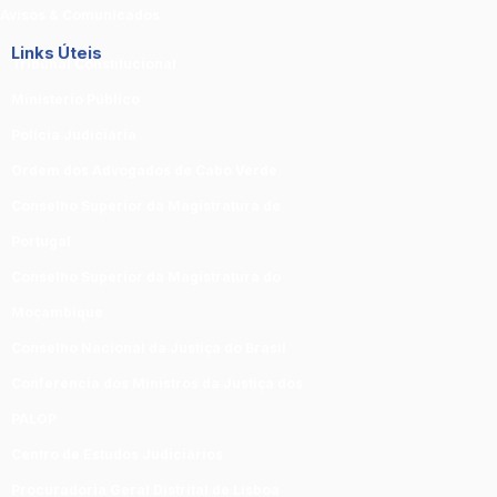
Avisos & Comunicados
Links Úteis
Tribunal Constitucional
Ministério Público
Polícia Judiciária
Ordem dos Advogados de Cabo Verde
Conselho Superior da Magistratura de
Portugal
Conselho Superior da Magistratura do
Moçambique
Conselho Nacional da Justiça do Brasil
Conferencia dos Ministros da Justiça dos
PALOP
Centro de Estudos Judiciários
Procuradoria Geral Distrital de Lisboa