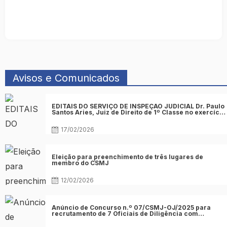
Avisos e Comunicados
Posted
EDITAIS DO SERVIÇO DE INSPEÇÃO JUDICIAL Dr. Paulo
on
Santos Aries, Juiz de Direito de 1º Classe no exercício
de função no 4º juízo Cível do Tribunal da Comarca de
Acesso Final da Praia
17/02/2026
Posted
Eleição para preenchimento de três lugares de
on
membro do CSMJ
12/02/2026
Posted
Anúncio de Concurso n.º 07/CSMJ-OJ/2025 para
on
recrutamento de 7 Oficiais de Diligência com
formação