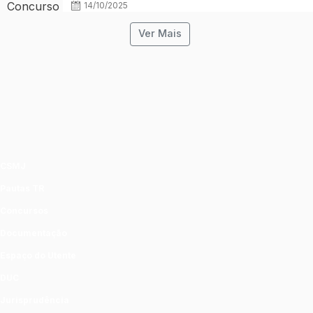
14/10/2025
Ver Mais
CSMJ
Pautas TR
Concursos
Documentação
Espaço do Utente
DUC
Jurisprudência