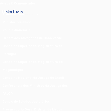
Avisos & Comunicados
Links Úteis
Tribunal Constitucional
Ministério Público
Polícia Judiciária
Ordem dos Advogados de Cabo Verde
Conselho Superior da Magistratura de
Portugal
Conselho Superior da Magistratura do
Moçambique
Conselho Nacional da Justiça do Brasil
Conferencia dos Ministros da Justiça dos
PALOP
Centro de Estudos Judiciários
Procuradoria Geral Distrital de Lisboa