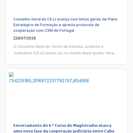
Conselho Geral do CEJJ avança com linhas gerais de Plano
Estratégico de Formação e aprecia protocolo de
cooperação com CSM de Portugal
29/07/2026
O Conselho Geral do Centro de Estudos Jurídicos e
Judiciários (CEJJ) reuniu-se, na manhã desta quarta-feira,...
𝗘𝗻𝗰𝗲𝗿𝗿𝗮𝗺𝗲𝗻𝘁𝗼 𝗱𝗼 𝟲.º 𝗖𝘂𝗿𝘀𝗼 𝗱𝗲 𝗠𝗮𝗴𝗶𝘀𝘁𝗿𝗮𝗱𝗼𝘀 𝗺𝗮𝗿𝗰𝗮
𝘂𝗺𝗮 𝗻𝗼𝘃𝗮 𝗳𝗮𝘀𝗲 𝗱𝗮 𝗰𝗼𝗼𝗽𝗲𝗿𝗮𝗰̧𝗮̃𝗼 𝗷𝘂𝗱𝗶𝗰𝗶𝗮́𝗿𝗶𝗮 𝗲𝗻𝘁𝗿𝗲 𝗖𝗮𝗯𝗼