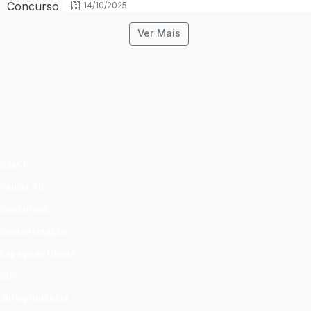
14/10/2025
Ver Mais
CSMJ
Pautas TR
Concursos
Documentação
Espaço do Utente
DUC
Jurisprudência