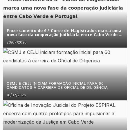
𝗘𝗻𝗰𝗲𝗿𝗿𝗮𝗺𝗲𝗻𝘁𝗼 𝗱𝗼 𝟲.º 𝗖𝘂𝗿𝘀𝗼 𝗱𝗲 𝗠𝗮𝗴𝗶𝘀𝘁𝗿𝗮𝗱𝗼𝘀 𝗺𝗮𝗿𝗰𝗮 𝘂𝗺𝗮
𝗻𝗼𝘃𝗮 𝗳𝗮𝘀𝗲 𝗱𝗮 𝗰𝗼𝗼𝗽𝗲𝗿𝗮𝗰̧𝗮̃𝗼 𝗷𝘂𝗱𝗶𝗰𝗶𝗮́𝗿𝗶𝗮 𝗲𝗻𝘁𝗿𝗲 𝗖𝗮𝗯𝗼 𝗩𝗲𝗿𝗱𝗲 𝗲
𝗣𝗼𝗿𝘁𝘂𝗴𝗮𝗹
Posted
23/07/2026
on
CSMJ E CEJJ INICIAM FORMAÇÃO INICIAL PARA 60
CANDIDATOS À CARREIRA DE OFICIAL DE DILIGÊNCIA
Posted
16/07/2026
on