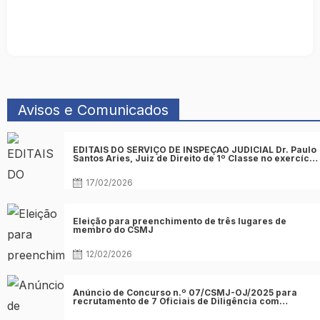
Avisos e Comunicados
Posted
EDITAIS DO SERVIÇO DE INSPEÇÃO JUDICIAL Dr. Paulo
on
Santos Aries, Juiz de Direito de 1º Classe no exercício
de função no 4º juízo Cível do Tribunal da Comarca de
Acesso Final da Praia
17/02/2026
Posted
Eleição para preenchimento de três lugares de
on
membro do CSMJ
12/02/2026
Posted
Anúncio de Concurso n.º 07/CSMJ-OJ/2025 para
on
recrutamento de 7 Oficiais de Diligência com
formação