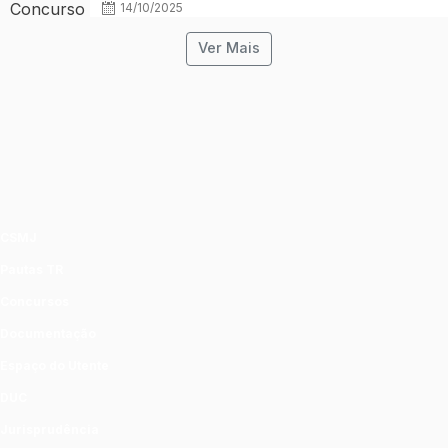
14/10/2025
Ver Mais
CSMJ
Pautas TR
Concursos
Documentação
Espaço do Utente
DUC
Jurisprudência