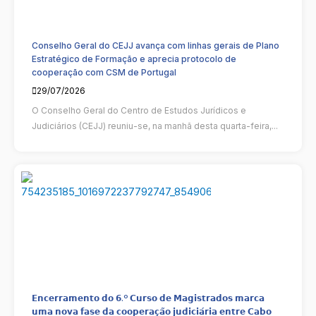
Conselho Geral do CEJJ avança com linhas gerais de Plano
Estratégico de Formação e aprecia protocolo de
cooperação com CSM de Portugal
29/07/2026
O Conselho Geral do Centro de Estudos Jurídicos e
Judiciários (CEJJ) reuniu-se, na manhã desta quarta-feira,...
𝗘𝗻𝗰𝗲𝗿𝗿𝗮𝗺𝗲𝗻𝘁𝗼 𝗱𝗼 𝟲.º 𝗖𝘂𝗿𝘀𝗼 𝗱𝗲 𝗠𝗮𝗴𝗶𝘀𝘁𝗿𝗮𝗱𝗼𝘀 𝗺𝗮𝗿𝗰𝗮
𝘂𝗺𝗮 𝗻𝗼𝘃𝗮 𝗳𝗮𝘀𝗲 𝗱𝗮 𝗰𝗼𝗼𝗽𝗲𝗿𝗮𝗰̧𝗮̃𝗼 𝗷𝘂𝗱𝗶𝗰𝗶𝗮́𝗿𝗶𝗮 𝗲𝗻𝘁𝗿𝗲 𝗖𝗮𝗯𝗼