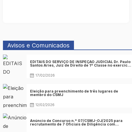
Avisos e Comunicados
Posted
EDITAIS DO SERVIÇO DE INSPEÇÃO JUDICIAL Dr. Paulo
on
Santos Aries, Juiz de Direito de 1º Classe no exercício
de função no 4º juízo Cível do Tribunal da Comarca de
Acesso Final da Praia
17/02/2026
Posted
Eleição para preenchimento de três lugares de
on
membro do CSMJ
12/02/2026
Posted
Anúncio de Concurso n.º 07/CSMJ-OJ/2025 para
on
recrutamento de 7 Oficiais de Diligência com
formação