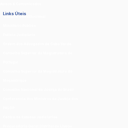
Avisos & Comunicados
Links Úteis
Tribunal Constitucional
Ministério Público
Polícia Judiciária
Ordem dos Advogados de Cabo Verde
Conselho Superior da Magistratura de
Portugal
Conselho Superior da Magistratura do
Moçambique
Conselho Nacional da Justiça do Brasil
Conferencia dos Ministros da Justiça dos
PALOP
Centro de Estudos Judiciários
Procuradoria Geral Distrital de Lisboa