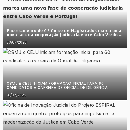
𝗘𝗻𝗰𝗲𝗿𝗿𝗮𝗺𝗲𝗻𝘁𝗼 𝗱𝗼 𝟲.º 𝗖𝘂𝗿𝘀𝗼 𝗱𝗲 𝗠𝗮𝗴𝗶𝘀𝘁𝗿𝗮𝗱𝗼𝘀 𝗺𝗮𝗿𝗰𝗮 𝘂𝗺𝗮
𝗻𝗼𝘃𝗮 𝗳𝗮𝘀𝗲 𝗱𝗮 𝗰𝗼𝗼𝗽𝗲𝗿𝗮𝗰̧𝗮̃𝗼 𝗷𝘂𝗱𝗶𝗰𝗶𝗮́𝗿𝗶𝗮 𝗲𝗻𝘁𝗿𝗲 𝗖𝗮𝗯𝗼 𝗩𝗲𝗿𝗱𝗲 𝗲
𝗣𝗼𝗿𝘁𝘂𝗴𝗮𝗹
Posted
23/07/2026
on
CSMJ E CEJJ INICIAM FORMAÇÃO INICIAL PARA 60
CANDIDATOS À CARREIRA DE OFICIAL DE DILIGÊNCIA
Posted
16/07/2026
on