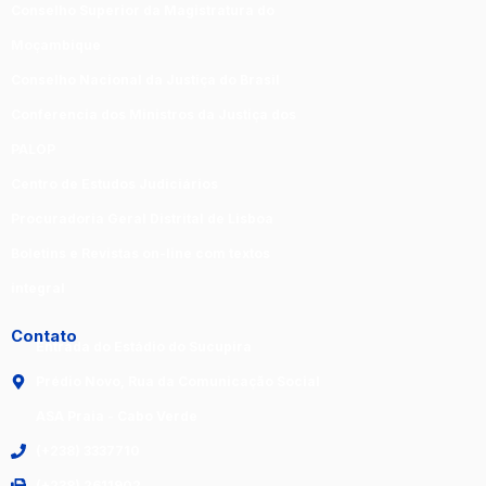
Conselho Superior da Magistratura do
Moçambique
Conselho Nacional da Justiça do Brasil
Conferencia dos Ministros da Justiça dos
PALOP
Centro de Estudos Judiciários
Procuradoria Geral Distrital de Lisboa
Boletins e Revistas on-line com textos
integral
Contato
Entrada do Estádio do Sucupira
Prédio Novo, Rua da Comunicação Social
ASA Praia - Cabo Verde
(+238) 3337710
(+238) 2611902