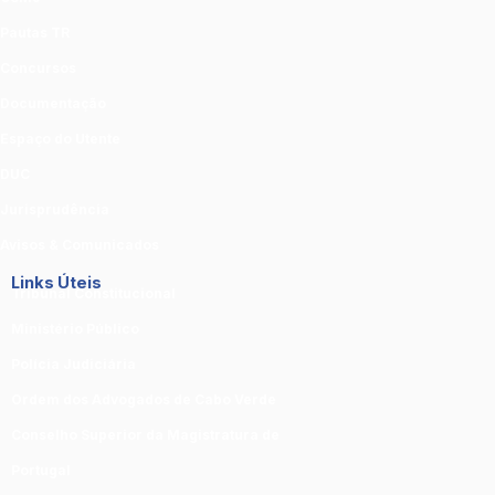
Pautas TR
Concursos
Documentação
Espaço do Utente
DUC
Jurisprudência
Avisos & Comunicados
Links Úteis
Tribunal Constitucional
Ministério Público
Polícia Judiciária
Ordem dos Advogados de Cabo Verde
Conselho Superior da Magistratura de
Portugal