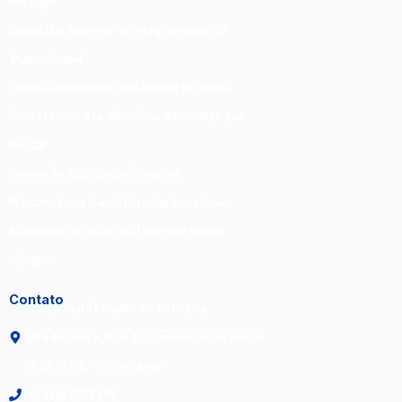
Portugal
Conselho Superior da Magistratura do
Moçambique
Conselho Nacional da Justiça do Brasil
Conferencia dos Ministros da Justiça dos
PALOP
Centro de Estudos Judiciários
Procuradoria Geral Distrital de Lisboa
Boletins e Revistas on-line com textos
integral
Contato
Entrada do Estádio do Sucupira
Prédio Novo, Rua da Comunicação Social
ASA Praia - Cabo Verde
(+238) 3337710