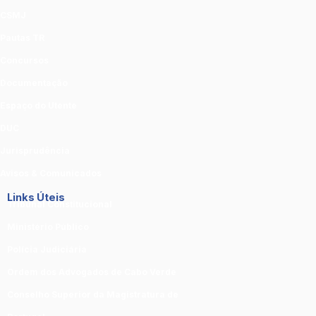
CSMJ
Pautas TR
Concursos
Documentação
Espaço do Utente
DUC
Jurisprudência
Avisos & Comunicados
Links Úteis
Tribunal Constitucional
Ministério Público
Polícia Judiciária
Ordem dos Advogados de Cabo Verde
Conselho Superior da Magistratura de