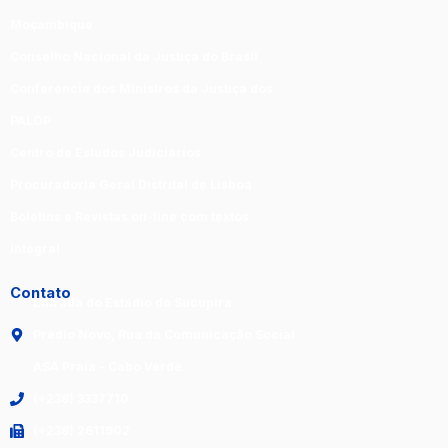
Moçambique
Conselho Nacional da Justiça do Brasil
Conferencia dos Ministros da Justiça dos
PALOP
Centro de Estudos Judiciários
Procuradoria Geral Distrital de Lisboa
Boletins e Revistas on-line com textos
integral
Contato
Entrada do Estádio do Sucupira
Prédio Novo, Rua da Comunicação Social
ASA Praia - Cabo Verde
(+238) 3337710
(+238) 2611902