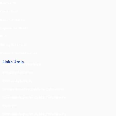
Pautas TR
Concursos
Documentação
Espaço do Utente
DUC
Jurisprudência
Avisos & Comunicados
Links Úteis
Tribunal Constitucional
Ministério Público
Polícia Judiciária
Ordem dos Advogados de Cabo Verde
Conselho Superior da Magistratura de
Portugal
Conselho Superior da Magistratura do