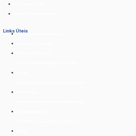
Jurisprudência
Avisos & Comunicados
Links Úteis
Tribunal Constitucional
Ministério Público
Polícia Judiciária
Ordem dos Advogados de Cabo
Verde
Conselho Superior da Magistratura
de Portugal
Conselho Superior da Magistratura
do Moçambique
Conselho Nacional da Justiça do
Brasil