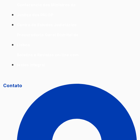
Conferencia dos Ministros da
Justiça dos PALOP
Centro de Estudos Judiciários
Procuradoria Geral Distrital de
Lisboa
Boletins e Revistas on-line com
textos integral
Contato