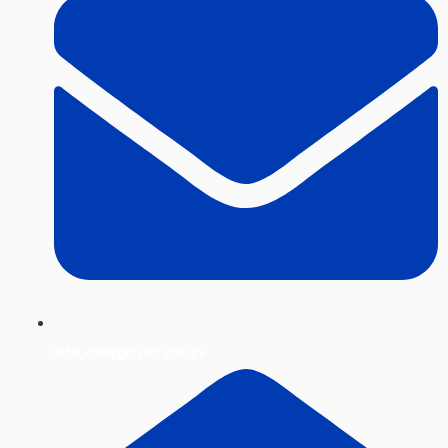
info_csmj@csmj.gov.cv