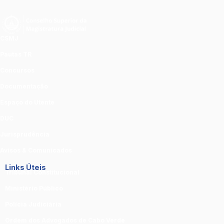
CSMJ
Pautas TR
Concursos
Documentação
Espaço do Utente
DUC
Jurisprudência
Avisos & Comunicados
Links Úteis
Tribunal Constitucional
Ministério Público
Polícia Judiciária
Ordem dos Advogados de Cabo Verde