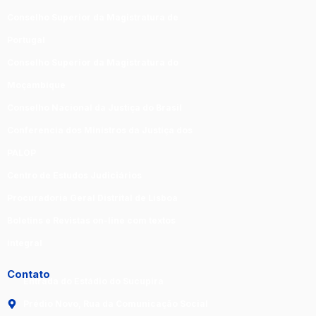
Conselho Superior da Magistratura de
Portugal
Conselho Superior da Magistratura do
Moçambique
Conselho Nacional da Justiça do Brasil
Conferencia dos Ministros da Justiça dos
PALOP
Centro de Estudos Judiciários
Procuradoria Geral Distrital de Lisboa
Boletins e Revistas on-line com textos
integral
Contato
Entrada do Estádio do Sucupira
Prédio Novo, Rua da Comunicação Social