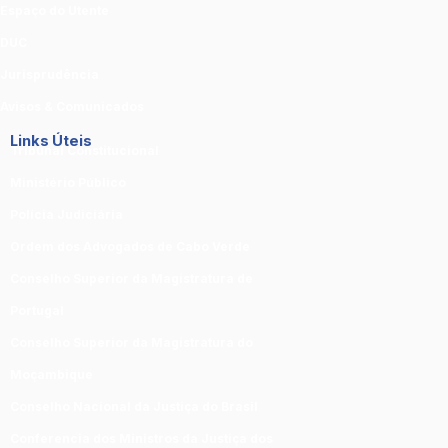
Espaço do Utente
DUC
Jurisprudência
Avisos & Comunicados
Links Úteis
Tribunal Constitucional
Ministério Público
Polícia Judiciária
Ordem dos Advogados de Cabo Verde
Conselho Superior da Magistratura de
Portugal
Conselho Superior da Magistratura do
Moçambique
Conselho Nacional da Justiça do Brasil
Conferencia dos Ministros da Justiça dos