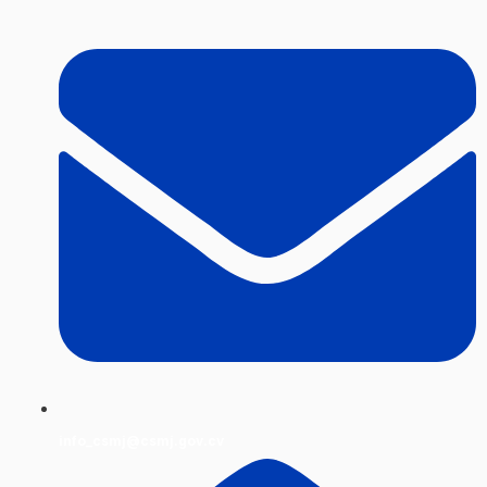
info_csmj@csmj.gov.cv