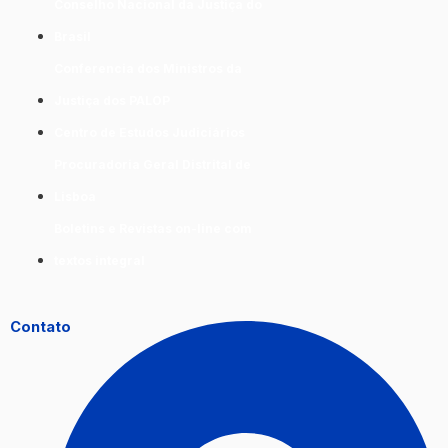
Conselho Nacional da Justiça do
Brasil
Conferencia dos Ministros da
Justiça dos PALOP
Centro de Estudos Judiciários
Procuradoria Geral Distrital de
Lisboa
Boletins e Revistas on-line com
textos integral
Contato