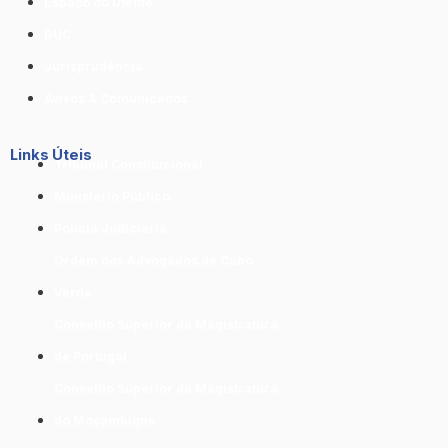
Espaço do Utente
DUC
Jurisprudência
Avisos & Comunicados
Links Úteis
Tribunal Constitucional
Ministério Público
Polícia Judiciária
Ordem dos Advogados de Cabo
Verde
Conselho Superior da Magistratura
de Portugal
Conselho Superior da Magistratura
do Moçambique