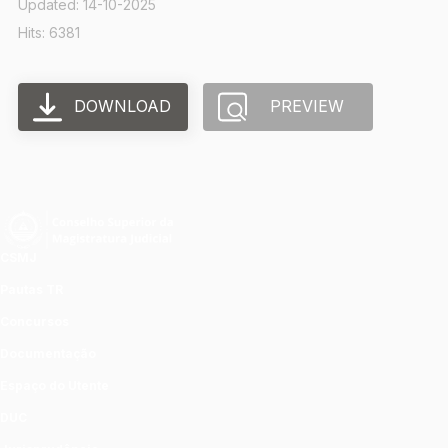
Updated: 14-10-2025
Hits: 6381
DOWNLOAD
PREVIEW
CSMJ
Pautas TR
Concursos
Documentação
Espaço do Utente
DUC