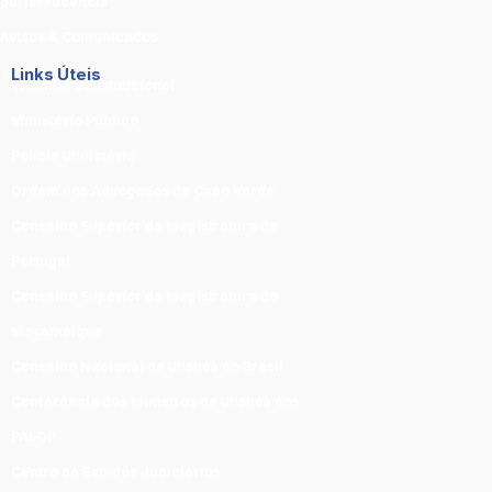
Jurisprudência
Avisos & Comunicados
Links Úteis
Tribunal Constitucional
Ministério Público
Polícia Judiciária
Ordem dos Advogados de Cabo Verde
Conselho Superior da Magistratura de
Portugal
Conselho Superior da Magistratura do
Moçambique
Conselho Nacional da Justiça do Brasil
Conferencia dos Ministros da Justiça dos
PALOP
Centro de Estudos Judiciários