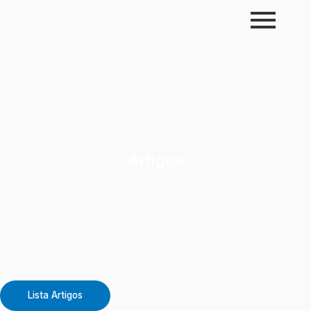
Skip
to
content
Artigos
Lista Artigos