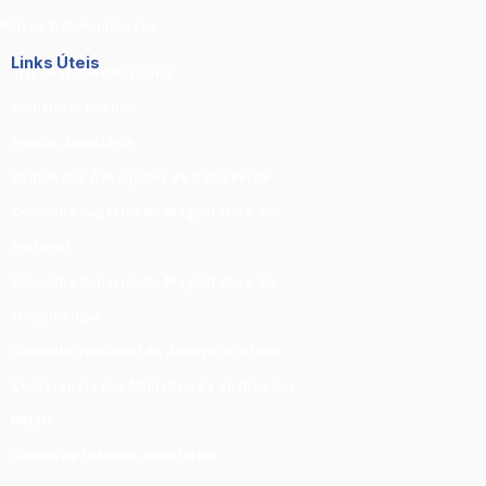
Avisos & Comunicados
Links Úteis
Tribunal Constitucional
Ministério Público
Polícia Judiciária
Ordem dos Advogados de Cabo Verde
Conselho Superior da Magistratura de
Portugal
Conselho Superior da Magistratura do
Moçambique
Conselho Nacional da Justiça do Brasil
Conferencia dos Ministros da Justiça dos
PALOP
Centro de Estudos Judiciários