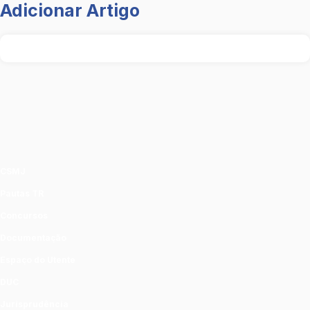
Adicionar Artigo
CSMJ
Pautas TR
Concursos
Documentação
Espaço do Utente
DUC
Jurisprudência