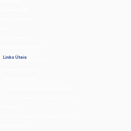
Concursos
Documentação
Espaço do Utente
DUC
Jurisprudência
Avisos & Comunicados
Links Úteis
Tribunal Constitucional
Ministério Público
Polícia Judiciária
Ordem dos Advogados de Cabo Verde
Conselho Superior da Magistratura de
Portugal
Conselho Superior da Magistratura do
Moçambique