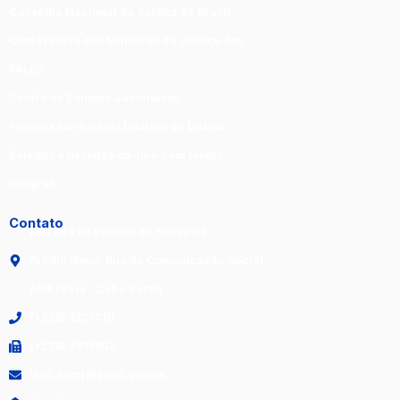
Conselho Nacional da Justiça do Brasil
Conferencia dos Ministros da Justiça dos
PALOP
Centro de Estudos Judiciários
Procuradoria Geral Distrital de Lisboa
Boletins e Revistas on-line com textos
integral
Contato
Entrada do Estádio do Sucupira
Prédio Novo, Rua da Comunicação Social
ASA Praia - Cabo Verde
(+238) 3337710
(+238) 2611902
info_csmj@csmj.gov.cv