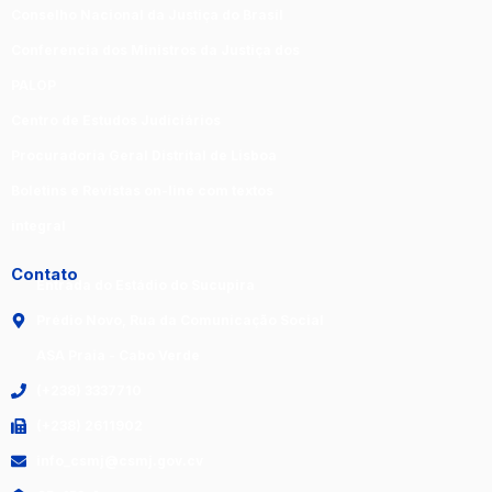
Conselho Nacional da Justiça do Brasil
Conferencia dos Ministros da Justiça dos
PALOP
Centro de Estudos Judiciários
Procuradoria Geral Distrital de Lisboa
Boletins e Revistas on-line com textos
integral
Contato
Entrada do Estádio do Sucupira
Prédio Novo, Rua da Comunicação Social
ASA Praia - Cabo Verde
(+238) 3337710
(+238) 2611902
info_csmj@csmj.gov.cv