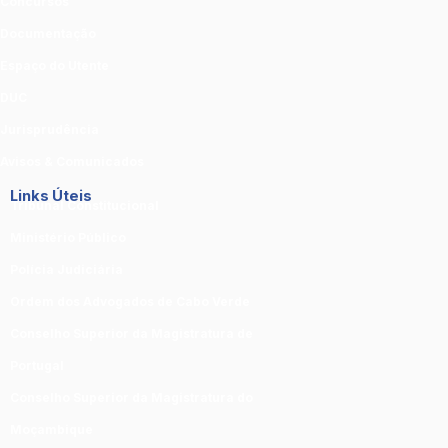
Concursos
Documentação
Espaço do Utente
DUC
Jurisprudência
Avisos & Comunicados
Links Úteis
Tribunal Constitucional
Ministério Público
Polícia Judiciária
Ordem dos Advogados de Cabo Verde
Conselho Superior da Magistratura de
Portugal
Conselho Superior da Magistratura do
Moçambique