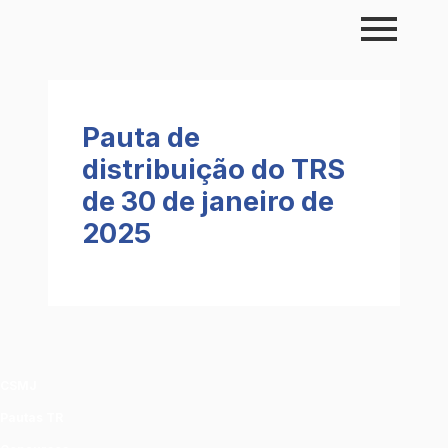
Skip
to
content
Pauta de
distribuição do TRS
de 30 de janeiro de
2025
CSMJ
Pautas TR