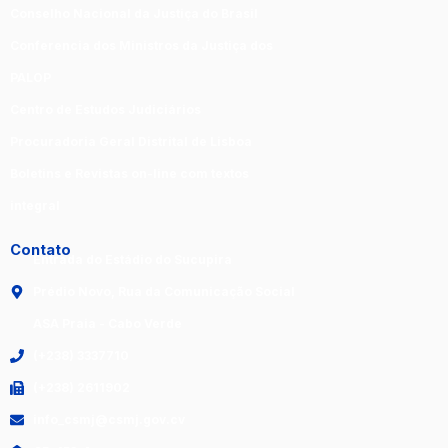
Conselho Nacional da Justiça do Brasil
Conferencia dos Ministros da Justiça dos
PALOP
Centro de Estudos Judiciários
Procuradoria Geral Distrital de Lisboa
Boletins e Revistas on-line com textos
integral
Contato
Entrada do Estádio do Sucupira
Prédio Novo, Rua da Comunicação Social
ASA Praia - Cabo Verde
(+238) 3337710
(+238) 2611902
info_csmj@csmj.gov.cv