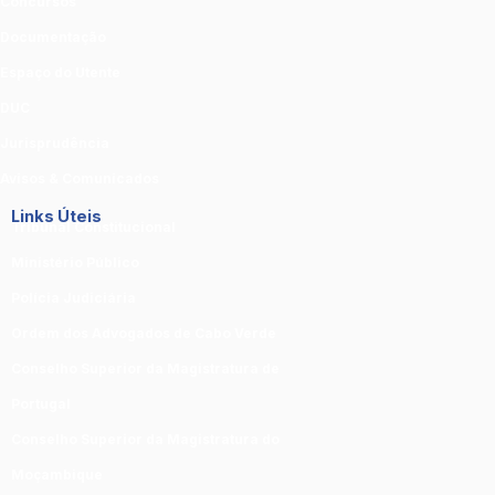
Concursos
Documentação
Espaço do Utente
DUC
Jurisprudência
Avisos & Comunicados
Links Úteis
Tribunal Constitucional
Ministério Público
Polícia Judiciária
Ordem dos Advogados de Cabo Verde
Conselho Superior da Magistratura de
Portugal
Conselho Superior da Magistratura do
Moçambique