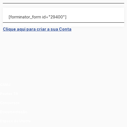
[forminator_form id="29400"]
Clique aqui para criar a sua Conta
CSMJ
Pautas TR
Concursos
Documentação
Espaço do Utente