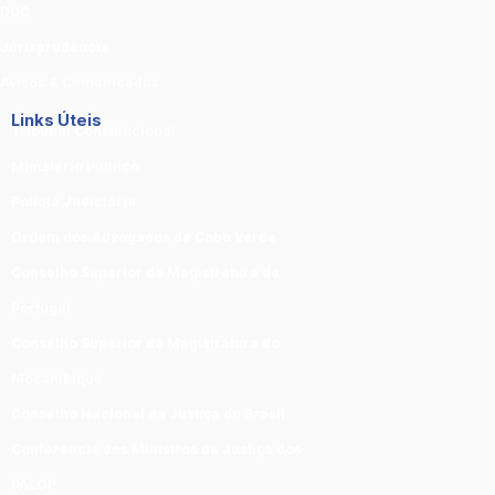
DUC
Jurisprudência
Avisos & Comunicados
Links Úteis
Tribunal Constitucional
Ministério Público
Polícia Judiciária
Ordem dos Advogados de Cabo Verde
Conselho Superior da Magistratura de
Portugal
Conselho Superior da Magistratura do
Moçambique
Conselho Nacional da Justiça do Brasil
Conferencia dos Ministros da Justiça dos
PALOP